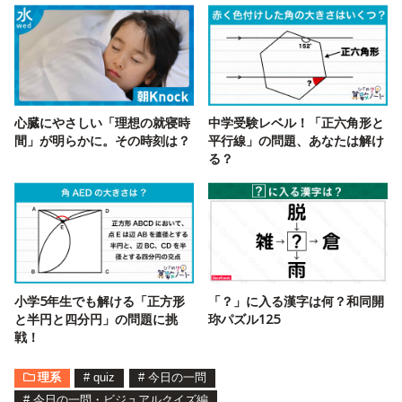
心臓にやさしい「理想の就寝時
中学受験レベル！「正六角形と
間」が明らかに。その時刻は？
平行線」の問題、あなたは解け
る？
小学5年生でも解ける「正方形
「？」に入る漢字は何？和同開
と半円と四分円」の問題に挑
珎パズル125
戦！
理系
#
quiz
#
今日の一問
#
今日の一問・ビジュアルクイズ編