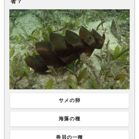
者？
サメの卵
海藻の種
巻貝の一種