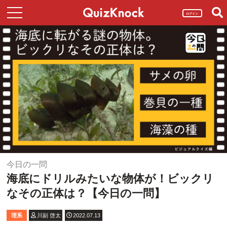
ログイン
今日の一問
海底にドリルみたいな物体が！ビックリ
なその正体は？【今日の一問】
理系
川副 啓太
2022.07.13