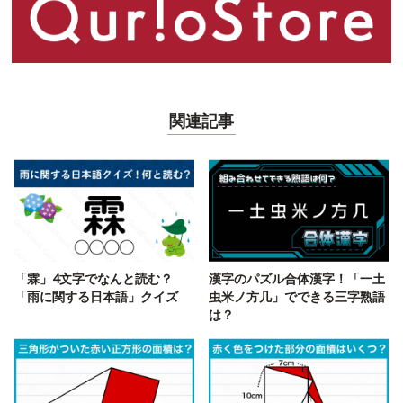
関連記事
「霖」4文字でなんと読む？
漢字のパズル合体漢字！「一土
「雨に関する日本語」クイズ
虫米ノ方几」でできる三字熟語
は？