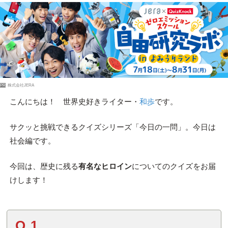
PR
株式会社JERA
こんにちは！ 世界史好きライター・
和歩
です。
サクッと挑戦できるクイズシリーズ「今日の一問」。今日は
社会編です。
今回は、歴史に残る
有名なヒロイン
についてのクイズをお届
けします！
Q.1