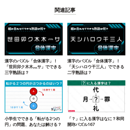
関連記事
漢字のパズル「合体漢字」！
漢字のパズル「合体漢字」！
「世田卯ク木木灬サ」でできる
「天シハロウ干三人」でできる
三字熟語は？
二字熟語は？
小学生でできる「転がる2つの
「？」に入る漢字はなに？和同
円」の問題、あなたは解ける？
開珎パズル167