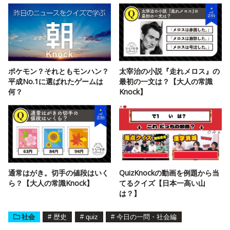
ポケモン？それともモンハン？
太宰治の小説『走れメロス』の
平成No.1に選ばれたゲームは
最初の一文は？【大人の常識
何？
Knock】
通常はがき。切手の値段はいく
QuizKnockの動画を例題から当
ら？【大人の常識Knock】
てるクイズ【日本一高い山
は？】
社会
#
歴史
#
quiz
#
今日の一問・社会編