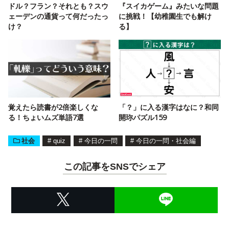
ドル？フラン？それとも？スウ
『スイカゲーム』みたいな問題
ェーデンの通貨って何だったっ
に挑戦！【幼稚園生でも解け
け？
る】
覚えたら読書が2倍楽しくな
「？」に入る漢字はなに？和同
る！ちょいムズ単語7選
開珎パズル159
社会
#
quiz
#
今日の一問
#
今日の一問・社会編
この記事をSNSでシェア