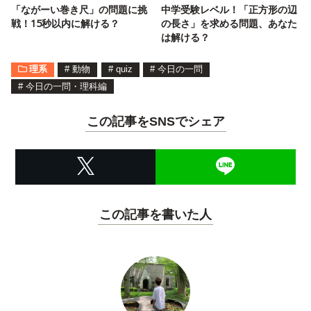
「ながーい巻き尺」の問題に挑
中学受験レベル！「正方形の辺
戦！15秒以内に解ける？
の長さ」を求める問題、あなた
は解ける？
理系
#
動物
#
quiz
#
今日の一問
#
今日の一問・理科編
この記事をSNSでシェア
この記事を書いた人