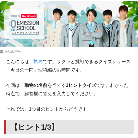
PR
株式会社JERA
こんにちは、
於島
です。サクッと挑戦できるクイズシリーズ
「今日の一問」理科編のお時間です。
今回は、
動物の名前
を当てる
3ヒントクイズ
です。わかった
時点で、解答欄に答えを入力してください。
それでは、1つ目のヒントからどうぞ！
【ヒント1/3】