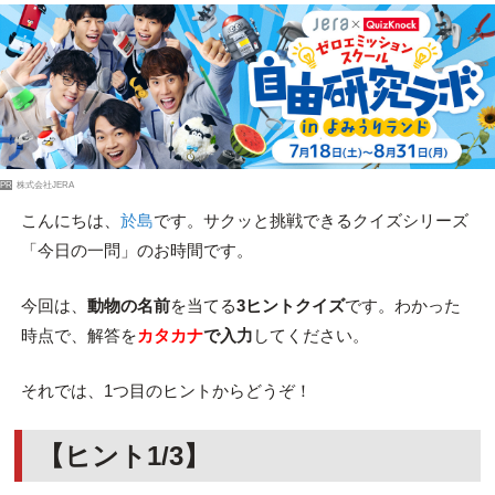
PR
株式会社JERA
こんにちは、
於島
です。サクッと挑戦できるクイズシリーズ
「今日の一問」のお時間です。
今回は、
動物の名前
を当てる
3ヒントクイズ
です。わかった
時点で、解答を
カタカナ
で入力
してください。
それでは、1つ目のヒントからどうぞ！
【ヒント1/3】