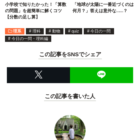
小学校で知りたかった！「算数
「地球が太陽に一番近づくのは
の問題」を超簡単に解くコツ
何月？」答えは意外な……？
【分数の足し算】
理系
#
理科
#
動物
#
quiz
#
今日の一問
#
今日の一問・理科編
この記事をSNSでシェア
この記事を書いた人