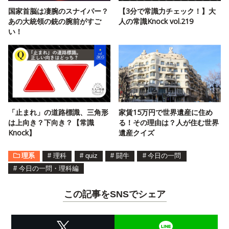
国家首脳は凄腕のスナイパー？
【3分で常識力チェック！】大
あの大統領の銃の腕前がすご
人の常識Knock vol.219
い！
「止まれ」の道路標識、三角形
家賃15万円で世界遺産に住め
は上向き？下向き？【常識
る！その理由は？人が住む世界
Knock】
遺産クイズ
理系
#
理科
#
quiz
#
闘牛
#
今日の一問
#
今日の一問・理科編
この記事をSNSでシェア