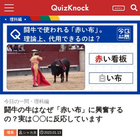
ログイン
今日の一問・理科編
闘牛の牛はなぜ「赤い布」に興奮する
の？実は〇〇に反応しています
理系
シャカ夫
2023.01.13