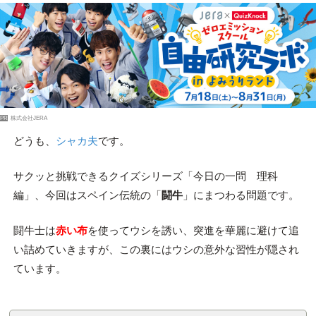
PR
株式会社JERA
どうも、
シャカ夫
です。
サクッと挑戦できるクイズシリーズ「今日の一問 理科
編」、今回はスペイン伝統の「
闘牛
」にまつわる問題です。
闘牛士は
赤い布
を使ってウシを誘い、突進を華麗に避けて追
い詰めていきますが、この裏にはウシの意外な習性が隠され
ています。