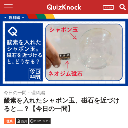
ログイン
今日の一問・理科編
酸素を入れたシャボン玉、磁石を近づけ
ると…？【今日の一問】
理系
西川
2022.09.23