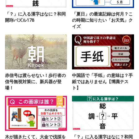
「？」に入る漢字はなに？和同
「夏日」の最速記録は何月？こ
開珎パズル178
の時期に知りたい「お天気」ク
イズ
赤信号は渡らせない！歩行者の
中国語で「手纸」の意味は？手
信号無視対策に、新兵器が登
紙ではありません【博識テス
場！
ト】
木が描きたくて、大金で伐採を
「？」に入る漢字はなに？和同