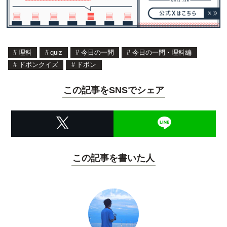
#
理科
#
quiz
#
今日の一問
#
今日の一問・理科編
#
ドボンクイズ
#
ドボン
この記事をSNSでシェア
この記事を書いた人