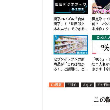
漢字のパズル「合体
満点取って
漢字」！「世田卯ク
前？「パソ
木木灬サ」でできる
本操作」ク
三字熟語は？
戦！
セブンイレブンの新
「咲う」←
商品が「これは助か
む？人名か
る！」と話題に。ど
きます【今
んなもの？
問】
理系
#
理科
#
quiz
#
今日
この