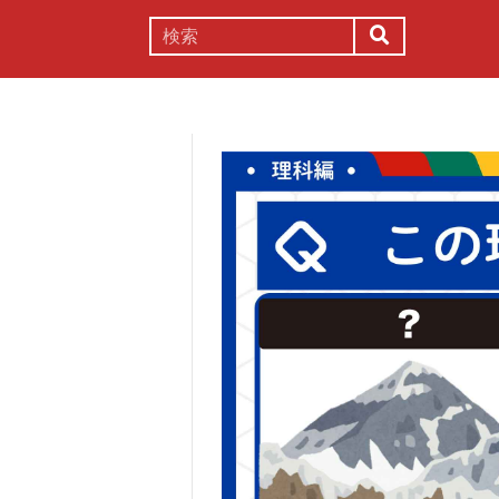
謎解き
コラム
常識
理系