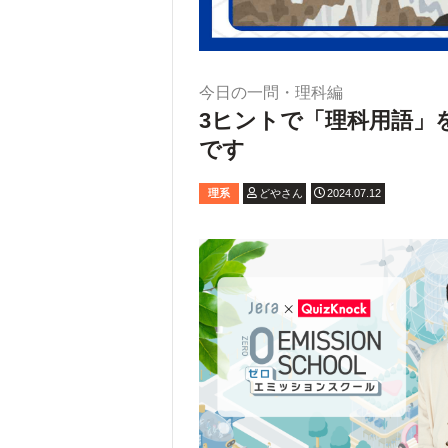
今日の一問・理科編
3ヒントで「理科用語」
です
理系
どやさん
2024.07.12