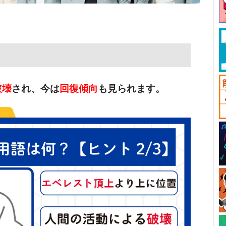
破壊
され、今は
回復傾向
も見られます。