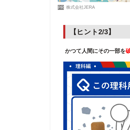
株式会社JERA
PR
【ヒント2/3】
かつて人間にその一部を