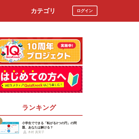
カテゴリ
ログイン
社会
スポーツ
時事ニュース
特集
ランキング
小学生でできる「転がる2つの円」の問
題、あなたは解ける？
木村 真実子