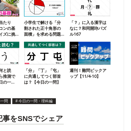
当たり
小学生で解ける「分
「？」に入る漢字は
コンの基
割された正十角形の
なに？和同開珎パズ
イズに挑
面積」を求める問題
ル167
に挑戦！
何と読
「分」「丁」「屯」
週刊！難問ピックア
ら推測で
に共通してつく部首
ップ【11/4-10】
日の一
は？【今日の一問】
の一問
#
今日の一問・理科編
記事をSNSでシェア