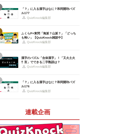
「？」に入る漢字はなに？和同開珎パズ
ル177
QuizKnock編集部
ふくらP×東問「海派？山派？」「どっち
も怖い」【QuizKnock雑談中】
QuizKnock編集部
漢字のパズル「合体漢字」！「又火土火
忄言」でできる二字熟語は？
QuizKnock編集部
「？」に入る漢字はなに？和同開珎パズ
ル176
QuizKnock編集部
連載企画