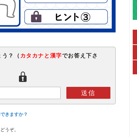
ょう？（
カタカナと漢字
でお答え下さ
送信
解できますか？
らどうぞ。