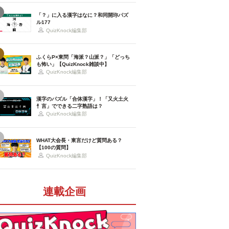
「？」に入る漢字はなに？和同開珎パズ
ル177
QuizKnock編集部
ふくらP×東問「海派？山派？」「どっち
も怖い」【QuizKnock雑談中】
QuizKnock編集部
漢字のパズル「合体漢字」！「又火土火
忄言」でできる二字熟語は？
QuizKnock編集部
WHAT大会長・東言だけど質問ある？
【100の質問】
QuizKnock編集部
連載企画