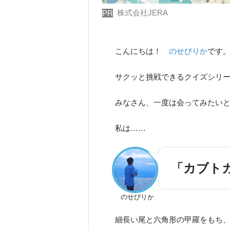
株式会社JERA
PR
こんにちは！
のせぴりか
です
サクッと挑戦できるクイズシリ
みなさん、一度は会ってみたい
私は……
「カブト
のせぴりか
細長い尾と六角形の甲羅をもち