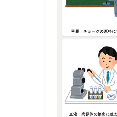
甲羅→チョークの原料に
血液→病原体の検出に使