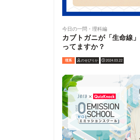
今日の一問・理科編
カブトガニが「生命線」
ってますか？
理系
のせぴりか
2024.03.22