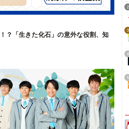
2
3
！？「生きた化石」の意外な役割、知
4
5