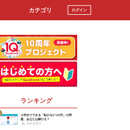
カテゴリ
ログイン
社会
スポーツ
時事ニュース
特集
ランキング
小学生でできる「転がる2つの円」の問
題、あなたは解ける？
木村 真実子