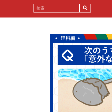
謎解き
コラム
常識
理系