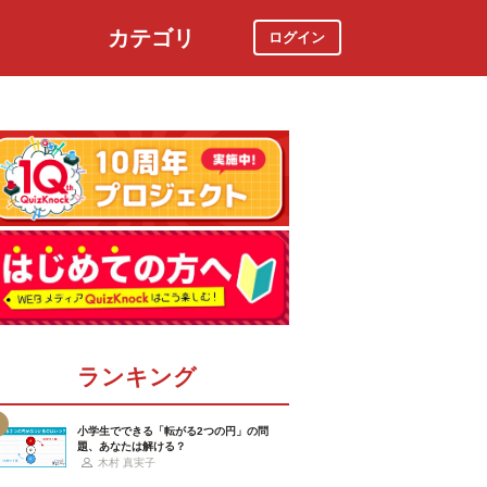
カテゴリ
ログイン
社会
スポーツ
時事ニュース
特集
ランキング
小学生でできる「転がる2つの円」の問
題、あなたは解ける？
木村 真実子