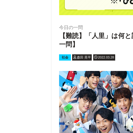
今日の一問
【難読】「人里」は何と
一問】
社会
森田 晃平
2022.03.28