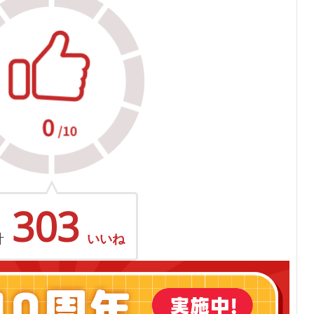
303
計
いいね