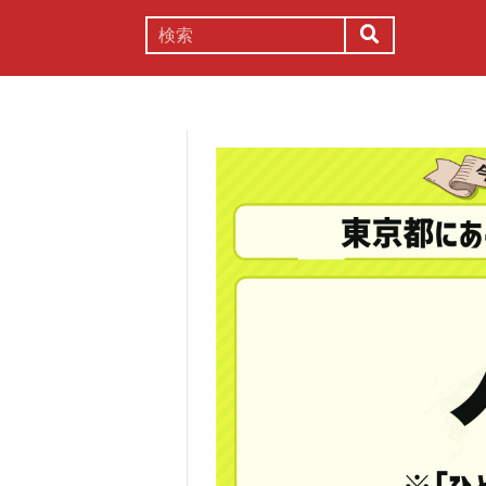
謎解き
コラム
常識
理系