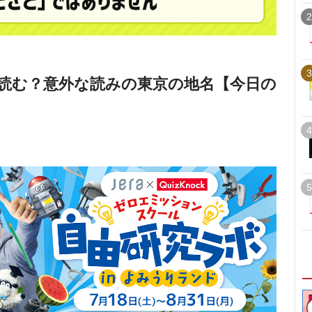
2
3
読む？意外な読みの東京の地名【今日の
4
5