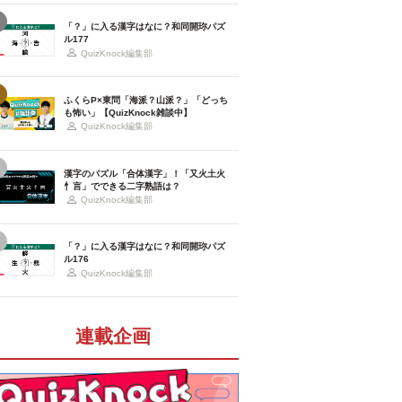
「？」に入る漢字はなに？和同開珎パズ
ル177
QuizKnock編集部
ふくらP×東問「海派？山派？」「どっち
も怖い」【QuizKnock雑談中】
QuizKnock編集部
漢字のパズル「合体漢字」！「又火土火
忄言」でできる二字熟語は？
QuizKnock編集部
「？」に入る漢字はなに？和同開珎パズ
ル176
QuizKnock編集部
連載企画