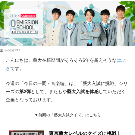
PR
株式会社JERA
こんにちは。藝大在籍期間がそろそろ6年を超えそうな
はぶ
き
です。
今週の「今日の一問・音楽編」は、「藝大入試に挑戦」シリ
ーズの
第2弾
として、またもや
藝大入試を体感
していただく
企画となっております。
▼前回の「藝大入試クイズ」はこちら
東京藝大レベルのクイズに挑戦！