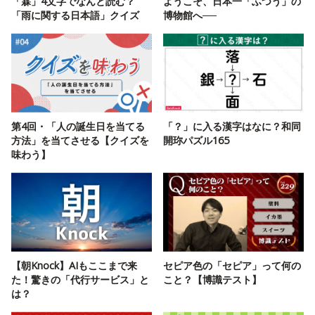
「霖」4文字でなんと読む？
ようこそ、日本一「ふつう」の
「雨に関する日本語」クイズ
博物館へ──
第4回・「人の誕生日を当てる
「？」に入る漢字はなに？和同
方法」を当てさせる【クイズを
開珎パズル165
味わう】
【朝Knock】AIもここまで来
セピア色の「セピア」って何の
た！驚きの「代行サービス」と
こと？【博識テスト】
は？