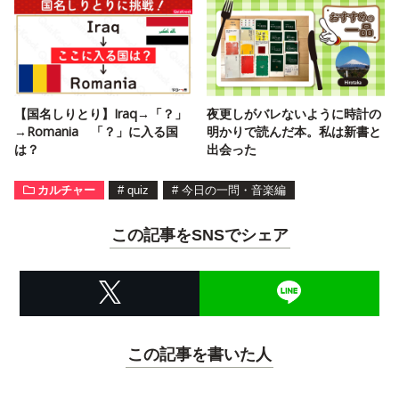
【国名しりとり】Iraq→「？」
夜更しがバレないように時計の
→Romania 「？」に入る国
明かりで読んだ本。私は新書と
は？
出会った
カルチャー
#
quiz
#
今日の一問・音楽編
この記事をSNSでシェア
この記事を書いた人