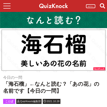
ログイン
今日の一問
「海石榴」←なんと読む？「あの花」の
名前です【今日の一問】
ことば
QuizKnock編集部
2021.10.28