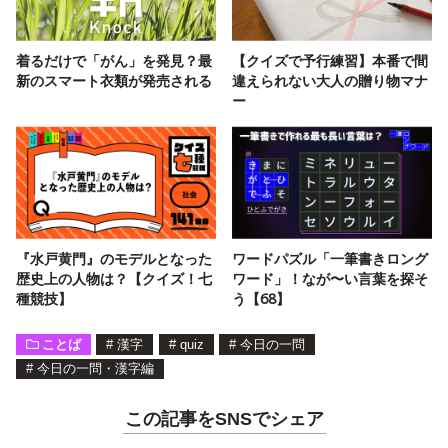
着るだけで「がん」を発見？最
【クイズで予行練習】本番で間
新のスマート衣類が発売される
違えられない大人の贈り物マナ
ー
『水戸黄門』のモデルとなった
ワードパズル「一筆書きロング
歴史上の人物は？【クイズ！七
ワード」！なが〜い言葉を探そ
種競技】
う【68】
ことば
#
漢字
#
quiz
#
今日の一問
#
今日の一問・漢字編
この記事をSNSでシェア