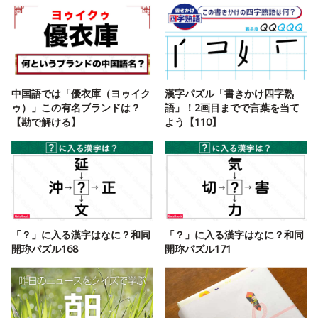
中国語では「優衣庫（ヨゥイク
漢字パズル「書きかけ四字熟
ゥ）」この有名ブランドは？
語」！2画目までで言葉を当て
【勘で解ける】
よう【110】
「？」に入る漢字はなに？和同
「？」に入る漢字はなに？和同
開珎パズル168
開珎パズル171