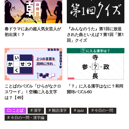
春ドラマにあの超人気女芸人が
『みんなのうた』第1回に放送
初出演！？
された曲といえば？第1回「第1
回」クイズ
ことばのパズル「ひらがなクロ
「？」に入る漢字はなに？和同
スワード」！空欄に入る文字
開珎パズル60
は？【49】
ことば
#
漢字
#
難読漢字
#
quiz
#
今日の一問
#
今日の一問・漢字編