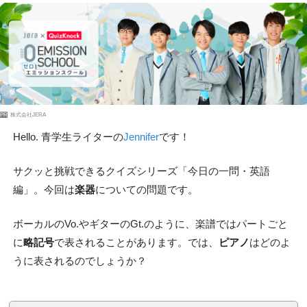
PR
株式会社JERA
Hello. 青学生ライターの
Jennifer
です！
サクッと挑戦できるクイズシリーズ「今日の一問・英語
編」。今回は
楽器
についての問題です。
ボーカルのVo.やギターのGt.のように、楽譜ではパートごと
に
略記号
で表されることがあります。では、
ピアノ
はどのよ
うに表されるのでしょうか？