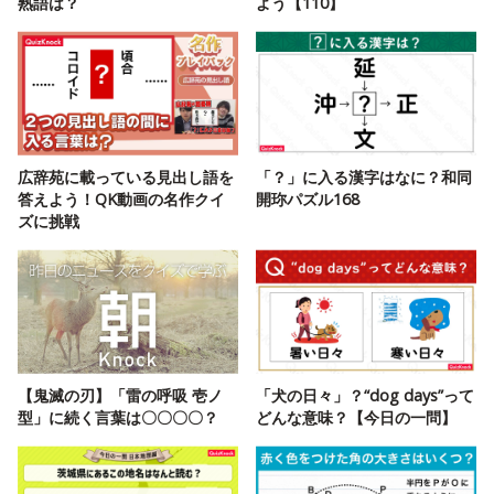
熟語は？
よう【110】
広辞苑に載っている見出し語を
「？」に入る漢字はなに？和同
答えよう！QK動画の名作クイ
開珎パズル168
ズに挑戦
【鬼滅の刃】「雷の呼吸 壱ノ
「犬の日々」？“dog days”って
型」に続く言葉は〇〇〇〇？
どんな意味？【今日の一問】