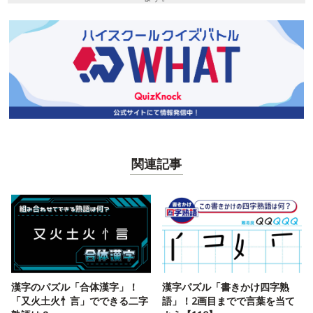
関連記事
漢字のパズル「合体漢字」！
漢字パズル「書きかけ四字熟
「又火土火忄言」でできる二字
語」！2画目までで言葉を当て