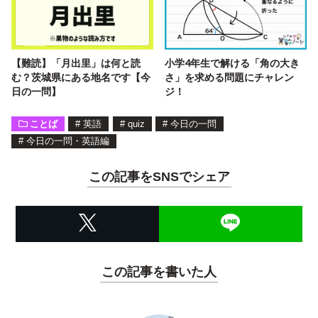
【難読】「月出里」は何と読
小学4年生で解ける「角の大き
む？茨城県にある地名です【今
さ」を求める問題にチャレン
日の一問】
ジ！
ことば
#
英語
#
quiz
#
今日の一問
#
今日の一問・英語編
この記事をSNSでシェア
この記事を書いた人