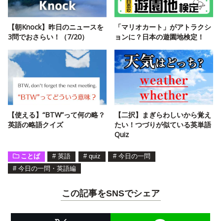
【朝Knock】昨日のニュースを
「マリオカート」がアトラクシ
3問でおさらい！（7/20）
ョンに？日本の遊園地検定！
【使える】“BTW”って何の略？
【二択】まぎらわしいから覚え
英語の略語クイズ
たい！つづりが似ている英単語
Quiz
ことば
#
英語
#
quiz
#
今日の一問
#
今日の一問・英語編
この記事をSNSでシェア