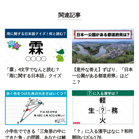
関連記事
「霖」4文字でなんと読む？
【意外な答え】ずばり、「日本
「雨に関する日本語」クイズ
一公園がある都道府県」はど
こ？
小学生でできる「三角形の中に
「？」に入る漢字はなに？和同
できた角」の問題、あなたは解
開珎パズル176