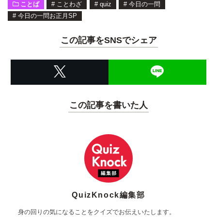
ことば
#
ことわざ
#
quiz
#
今日の一問
#
今日の一問お正月SP
この記事をSNSでシェア
この記事を書いた人
QuizKnock編集部
身の回りの気になることをクイズでお伝えいたします。