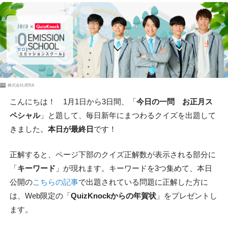
PR
株式会社JERA
こんにちは！ 1月1日から3日間、「
今日の一問 お正月ス
ペシャル
」と題して、毎日新年にまつわるクイズを出題して
きました。
本日が最終日
です！
正解すると、ページ下部のクイズ正解数が表示される部分に
「
キーワード
」が現れます。キーワードを3つ集めて、本日
公開の
こちらの記事
で出題されている問題に正解した方に
は、Web限定の「
QuizKnockからの年賀状
」をプレゼントし
ます。