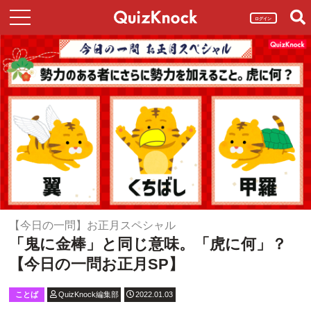
ログイン
【今日の一問】お正月スペシャル
「鬼に金棒」と同じ意味。「虎に何」？
【今日の一問お正月SP】
ことば
QuizKnock編集部
2022.01.03