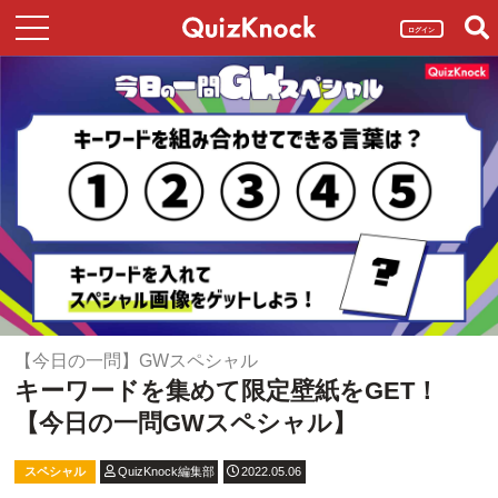
ログイン
【今日の一問】GWスペシャル
キーワードを集めて限定壁紙をGET！
【今日の一問GWスペシャル】
スペシャル
QuizKnock編集部
2022.05.06