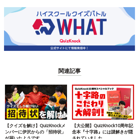
関連記事
【クイズを解け】QuizKnockメ
【大公開】QuizKnock10周年記
ンバーに伊沢からの「招待状」
念本『十字路』には謎解きが隠
が届いたようです
されていました