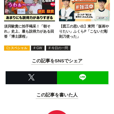
須貝駿貴に拍手喝采！「朝そ
【図工の思い出】東問「版画や
れ」史上、最も説得力がある回
りたい」ふくらP「こないだ彫
答「博士課程」
刻刀使った」
スペシャル
#
GW
#
今日の一問
この記事をSNSでシェア
この記事を書いた人