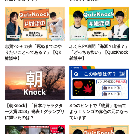
志賀×シャカ夫「死ぬまでにや
ふくらP×東問「海派？山派？」
りたいことってある？」【QK
「どっちも怖い」【QuizKnock
雑談中】
雑談中】
【朝Knock】「日本キャラクタ
3つのヒントで「物質」を当て
ー大賞2023」発表！グランプリ
よう！リンゴの赤色の元になっ
に輝いたのは？
ています