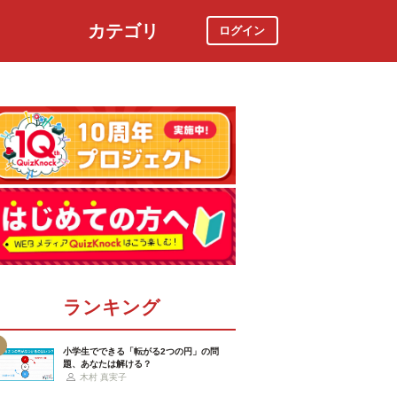
カテゴリ
ログイン
社会
スポーツ
時事ニュース
特集
ランキング
小学生でできる「転がる2つの円」の問
題、あなたは解ける？
木村 真実子