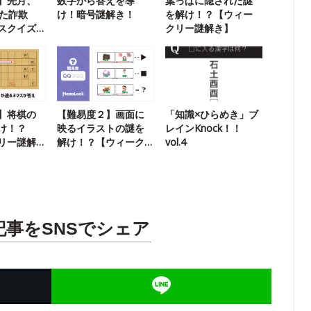
】先月、
数字から答えを導
葉っぱに隠された謎
きた詐欺
け！暗号謎解き！
を解け！？【ウィー
スクイズ3
クリー謎解き】
】将棋の
【難易度２】画面に
「知識×ひらめき」ブ
け！？
映るイラストの謎を
レインKnock！！
リー謎解
解け！？【ウィーク
vol.4
リー謎解き】
記事をSNSでシェア