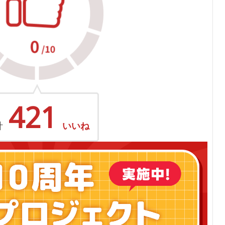
421
計
いいね