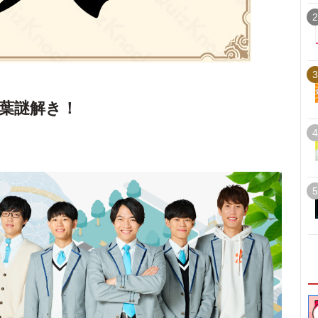
2
3
葉謎解き！
4
5