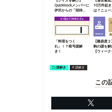
【クイズを解け】
【過去最悪
QuizKnockメンバーに
10万件起
伊沢からの「招待
は？ニュー
状」が届いたようで
問（8/23）
す
「料理をつく
【難易度２
れ」！？暗号謎解
駒の謎を解
き！
【ウィーク
き】
謎解き
#
謎解き
この