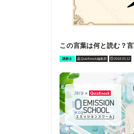
この言葉は何と読む？言
謎解き
QuizKnock編集部
2018.03.12