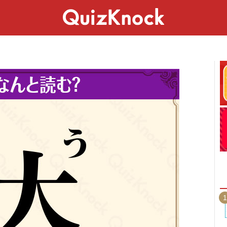
スペシャル
ライフ
ことば
カルチャー
1