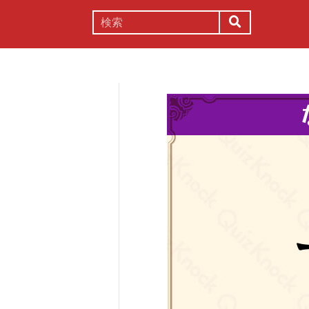
謎解き
コラム
常識
理系