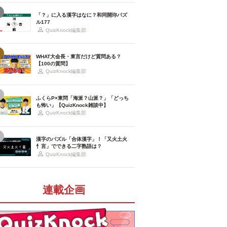
「？」に入る漢字はなに？和同開珎パズ
ル177
QuizKnock編集部
WHAT大会長・東言だけど質問ある？
【100の質問】
QuizKnock編集部
ふくらP×東問「海派？山派？」「どっち
も怖い」【QuizKnock雑談中】
QuizKnock編集部
漢字のパズル「合体漢字」！「又火土火
忄言」でできる二字熟語は？
QuizKnock編集部
連載企画