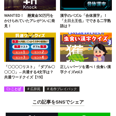
WANTED！ 懸賞金50万円を
漢字のパズル「合体漢字」！
かけられていたアレがついに発
「土日土王也」でできる二字熟
見！
語は？
「〇〇〇〇リスト」「ダブル〇
正しいパーツを選べ！虫食い漢
〇〇〇」←共通する4文字は？
字クイズvol.3
共通ワードクイズ【19】
ことば
#
広辞苑
#
名作プレイバック
この記事をSNSでシェア