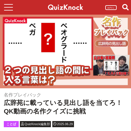
ログイン
名作プレイバック
広辞苑に載っている見出し語を当てろ！
QK動画の名作クイズに挑戦
ことば
QuizKnock編集部
2025.06.29