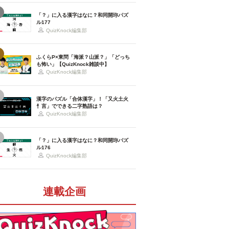
「？」に入る漢字はなに？和同開珎パズ
ル177
QuizKnock編集部
ふくらP×東問「海派？山派？」「どっち
も怖い」【QuizKnock雑談中】
QuizKnock編集部
漢字のパズル「合体漢字」！「又火土火
忄言」でできる二字熟語は？
QuizKnock編集部
「？」に入る漢字はなに？和同開珎パズ
ル176
QuizKnock編集部
連載企画