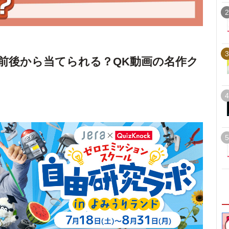
2
3
前後から当てられる？QK動画の名作ク
4
5