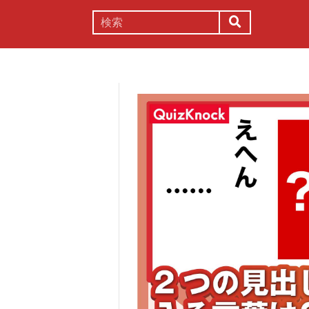
謎解き
コラム
常識
理系