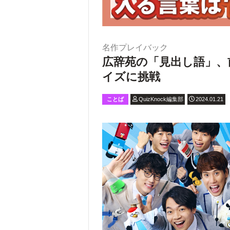
名作プレイバック
広辞苑の「見出し語」、
イズに挑戦
ことば
QuizKnock編集部
2024.01.21