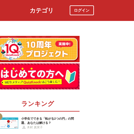
カテゴリ
ログイン
社会
スポーツ
時事ニュース
特集
ランキング
小学生でできる「転がる2つの円」の問
題、あなたは解ける？
木村 真実子