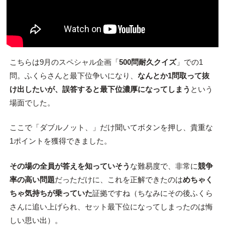
こちらは9月のスペシャル企画「
500問耐久クイズ
」での1
問。ふくらさんと最下位争いになり、
なんとか1問取って抜
け出したいが、誤答すると最下位濃厚になってしまう
という
場面でした。
ここで「ダブルノット、」だけ聞いてボタンを押し、貴重な
1ポイントを獲得できました。
その場の全員が答えを知っていそう
な難易度で、非常に
競争
率の高い問題
だっただけに、これを正解できたのは
めちゃく
ちゃ気持ちが乗っていた
証拠ですね（ちなみにその後ふくら
さんに追い上げられ、セット最下位になってしまったのは悔
しい思い出）。