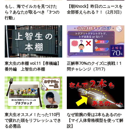
もし、海でイルカを見つけた
【朝Knock】昨日のニュースを
ら？あなたが取るべき「3つの
全部答えられる？！（2月3日）
行動」
東大生の本棚 vol.11【孝橋編】
正解率70%のクイズに挑戦！1
番外編 上智生の本棚
問チャレンジ（7/17）
東大生オススメ！たった110円
なぜ前腕の骨は2本もあるのか
で疲れた頭をリフレッシュでき
【マイ人体骨格模型を使って解
る必需品
説】