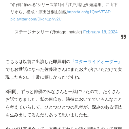
“名作に触れる”シリーズ第1回「江戸川乱歩 短編集」に山下
リオら、構成・演出は桐山知也
https://t.co/g1QazVfTAD
pic.twitter.com/Dkd41pNv2U
— ステージナタリー (@stage_natalie)
February 18, 2024
こちらは以前に出演した即興劇の
『スターライドオーダー』
でもお世話になった佐藤玲さんにまたお声がけいただけて実
現したもの。非常に嬉しかったですね。
3日間、ずっと俳優のみなさんと一緒にいたので、たくさん
お話できました。私の何倍も、演技においてでいろんなこと
を考えていらして、ひとつひとつの思考が、深みのある演技
を生み出してるんだなあって思いましたね。
やっぱり直接会って、本業の方からお話を聞けるのって贅沢