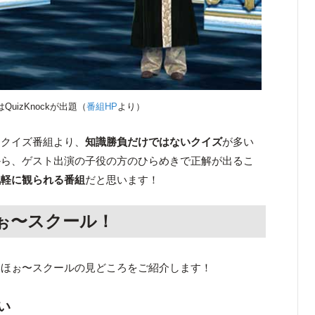
QuizKnockが出題（
番組HP
より）
なクイズ番組より、
知識勝負だけではないクイズ
が多い
から、ゲスト出演の子役の方のひらめきで正解が出るこ
気軽に観られる番組
だと思います！
ぉ〜スクール！
いほぉ〜スクールの見どころをご紹介します！
い