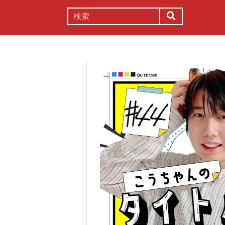
謎解き
コラム
常識
理系