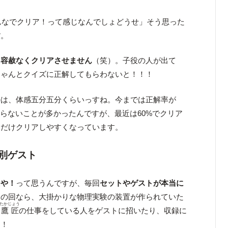
んなでクリア！って感じなんでしょどうせ」そう思った
す
。
、容赦なくクリアさせません
（笑）。子役の人が出て
ちゃんとクイズに正解してもらわないと！！！
かは、体感五分五分くらいっすね。今までは正解率が
ならないことが多かったんですが、最近は60%でクリア
とだけクリアしやすくなっています。
別ゲスト
えや！
って思うんですが、毎回
セットやゲストが本当に
験の回なら、大掛かりな物理実験の装置が作られていた
たかじょう
に
鷹匠
の仕事をしている人をゲストに招いたり、収録に
す！