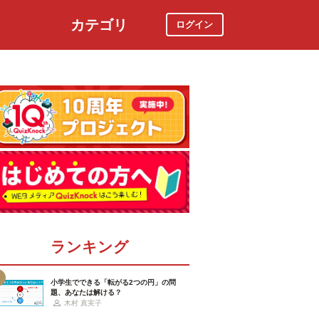
カテゴリ
ログイン
社会
スポーツ
時事ニュース
特集
ランキング
小学生でできる「転がる2つの円」の問
題、あなたは解ける？
木村 真実子