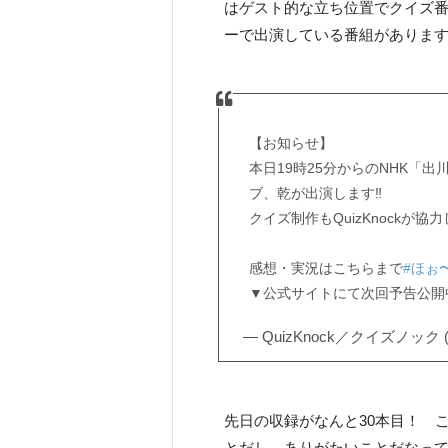
はゲスト的な立ち位置でクイズ番
ーで出演している番組がありま
【お知らせ】
本日19時25分からのNHK「
ブ、乾が出演します‼️
クイズ制作もQuizKnockが
感想・実況はこちらまで
#ほぉ
▼公式サイトにて次回予告公開
— QuizKnock／クイズノック (
先日の収録がなんと30本目！ 
とだし、ありがたいことだなっ