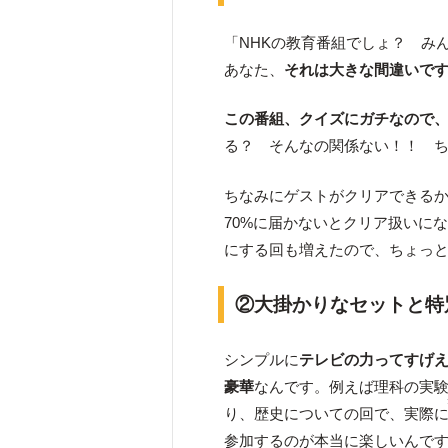
「NHKの教育番組でしょ？ み
あなた、
それは大きな間違いで
この番組、クイズにガチなので
る？ そんなの関係ない！！ 
ちなみにゲストがクリアできる
70%に届かないとクリア扱いに
にする回も増えたので、ちょっ
②大掛かりなセットと特
シンプルに
テレビの力ってすげ
豪華
なんです。例えば理科の実
り、歴史についての回で、実際
参加するのが本当に楽しいんで