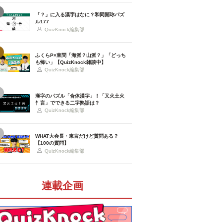
「？」に入る漢字はなに？和同開珎パズ
ル177
QuizKnock編集部
ふくらP×東問「海派？山派？」「どっち
も怖い」【QuizKnock雑談中】
QuizKnock編集部
漢字のパズル「合体漢字」！「又火土火
忄言」でできる二字熟語は？
QuizKnock編集部
WHAT大会長・東言だけど質問ある？
【100の質問】
QuizKnock編集部
連載企画