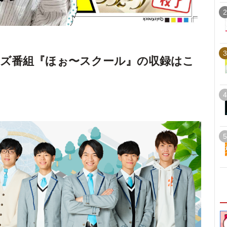
2
3
ズ番組『ほぉ〜スクール』の収録はこ
4
5