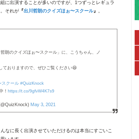
組に出演することが多いのですが、1つずっとレギュラ
す。それが
『
出川哲朗のクイズほぉ〜スクール
』
。
出川哲朗のクイズほぉ〜スクール」に、こうちゃん、ノ
協力しておりますので、ぜひご覧ください😆
〜スクール
#QuizKnock
中！
https://t.co/9gfvW4K7s9
@QuizKnock)
May 3, 2021
こんなに長く出演させていただけるのは本当にすごいこ
て思います。