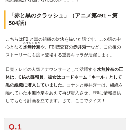
「赤と黒のクラッシュ」（アニメ第491～第
504話）
こちらはFBIと黒の組織の対決を描いた話です。この話の中
みずなしれな
心となる
水無怜奈
や、FBI捜査官の
赤井秀一
など、この後の
ストーリーにも度々登場する重要キャラが活躍します。
日売テレビの人気アナウンサーとして活躍する
水無怜奈の正
体は、CIAの諜報員。彼女はコードネーム「キール」として
黒の組織に潜入していました
。コナンと赤井秀一は、組織を
離れていた水無怜奈をあえて再び潜入させ、FBIに情報提供
してもらう計画を立てます。さて、ここでクイズ！
Q.1