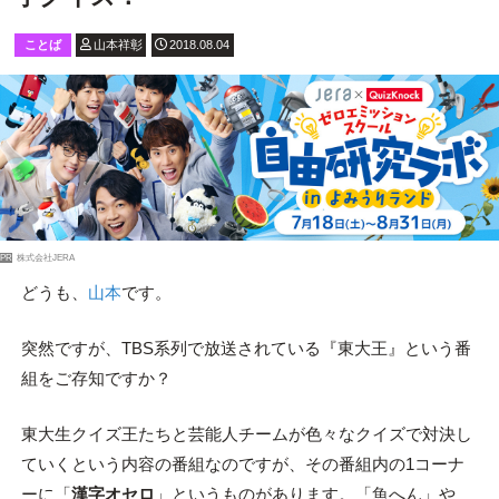
ことば
山本祥彰
2018.08.04
PR
株式会社JERA
どうも、
山本
です。
突然ですが、TBS系列で放送されている『東大王』という番
組をご存知ですか？
東大生クイズ王たちと芸能人チームが色々なクイズで対決し
ていくという内容の番組なのですが、その番組内の1コーナ
ーに「
漢字オセロ
」というものがあります。「魚へん」や