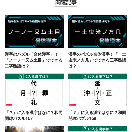
関連記事
漢字のパズル「合体漢字」！
漢字のパズル合体漢字！「一土
「ノ一ノ一又ム土目」でできる
虫米ノ方几」でできる三字熟語
二字熟語は？
は？
「？」に入る漢字はなに？和同
「？」に入る漢字はなに？和同
開珎パズル167
開珎パズル168