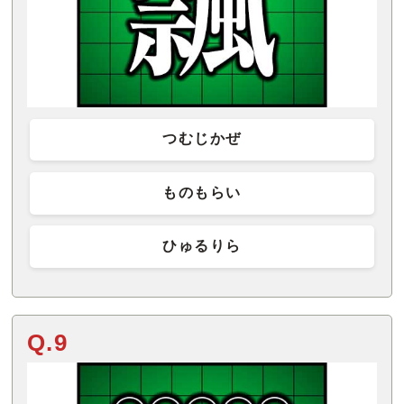
つむじかぜ
ものもらい
ひゅるりら
Q.9