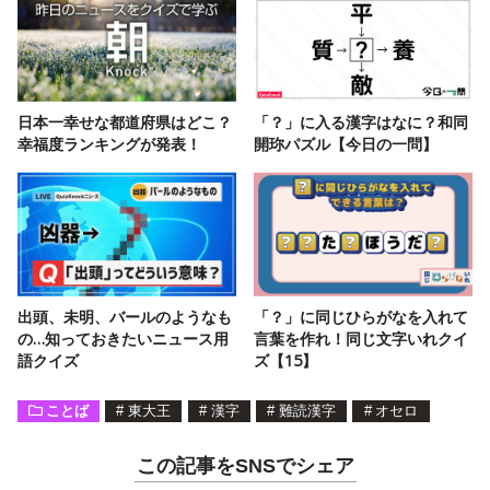
日本一幸せな都道府県はどこ？
「？」に入る漢字はなに？和同
幸福度ランキングが発表！
開珎パズル【今日の一問】
出頭、未明、バールのようなも
「？」に同じひらがなを入れて
の…知っておきたいニュース用
言葉を作れ！同じ文字いれクイ
語クイズ
ズ【15】
ことば
#
東大王
#
漢字
#
難読漢字
#
オセロ
この記事をSNSでシェア