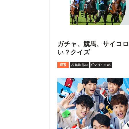
ガチャ、競馬、サイコロ
い？クイズ
理系
鶴崎 修功
2017.04.05