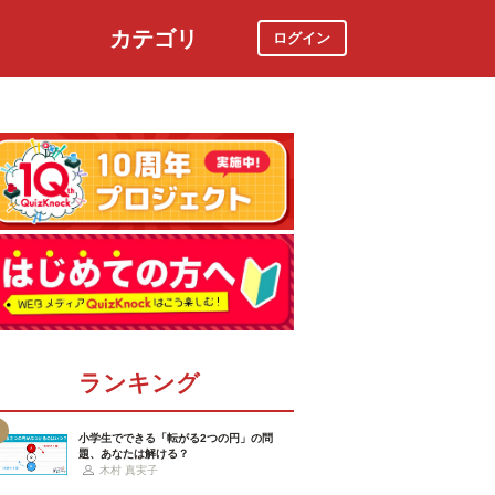
カテゴリ
ログイン
社会
スポーツ
時事ニュース
特集
ランキング
小学生でできる「転がる2つの円」の問
題、あなたは解ける？
木村 真実子