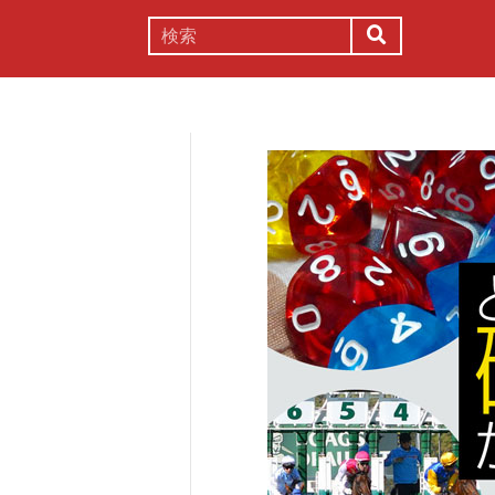
謎解き
コラム
常識
理系