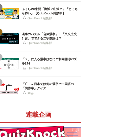
ふくらP×東問「海派？山派？」「どっち
も怖い」【QuizKnock雑談中】
QuizKnock編集部
漢字のパズル「合体漢字」！「又火土火
忄言」でできる二字熟語は？
QuizKnock編集部
「？」に入る漢字はなに？和同開珎パズ
ル176
QuizKnock編集部
「广」←日本では何の漢字？中国語の
「簡体字」クイズ
刈谷
連載企画