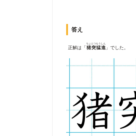
答え
ちょとつもうしん
正解は「
猪突猛進
」でした。