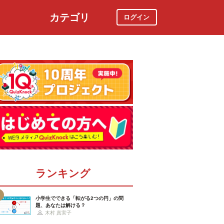
カテゴリ
ログイン
社会
スポーツ
時事ニュース
特集
ランキング
小学生でできる「転がる2つの円」の問
題、あなたは解ける？
木村 真実子