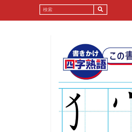
謎解き
コラム
常識
理系