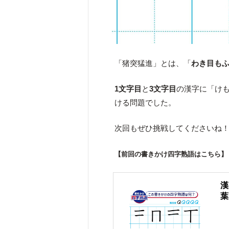
「猪突猛進」とは、「
わき目も
1文字目
と
3文字目
の漢字に「け
ける問題でした。
次回もぜひ挑戦してくださいね
【前回の書きかけ四字熟語はこちら】
漢
葉