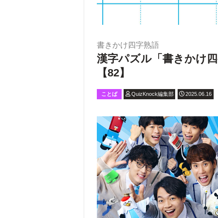
書きかけ四字熟語
漢字パズル「書きかけ四
【82】
ことば
QuizKnock編集部
2025.06.16