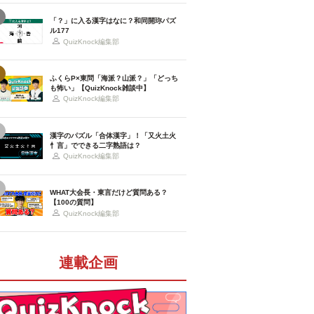
「？」に入る漢字はなに？和同開珎パズ
ル177
QuizKnock編集部
ふくらP×東問「海派？山派？」「どっち
も怖い」【QuizKnock雑談中】
QuizKnock編集部
漢字のパズル「合体漢字」！「又火土火
忄言」でできる二字熟語は？
QuizKnock編集部
WHAT大会長・東言だけど質問ある？
【100の質問】
QuizKnock編集部
連載企画