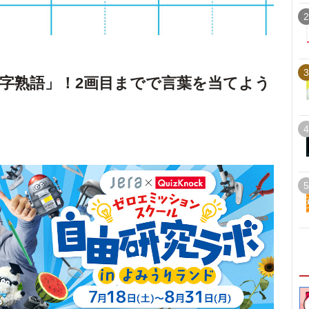
2
3
字熟語」！2画目までで言葉を当てよう
4
5