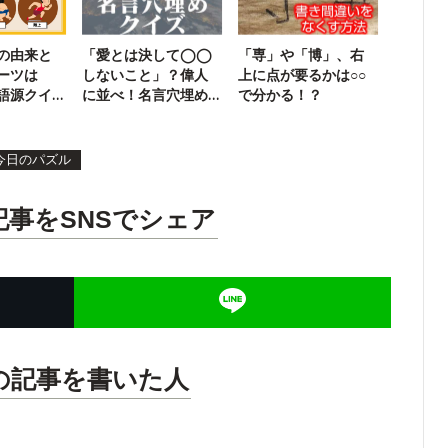
の由来と
「愛とは決して◯◯
「専」や「博」、右
ーツは
しないこと」？偉人
上に点が要るかは○○
語源クイ
に並べ！名言穴埋め
で分かる！？
クイズ！
今日のパズル
記事をSNSでシェア
の記事を書いた人