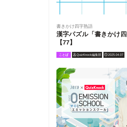
書きかけ四字熟語
漢字パズル「書きかけ四
【77】
ことば
QuizKnock編集部
2025.04.07