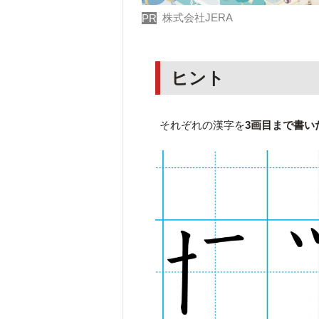
株式会社JERA
PR
ヒント
それぞれの漢字を
3画目まで書い