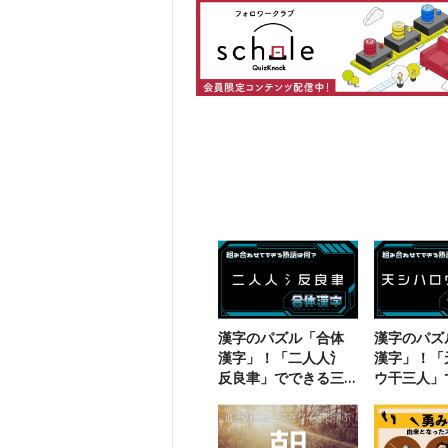
漢字のパズル「合体
漢字のパズ
漢字」！「二人人氵
漢字」！「
反良聿」でできる三
ウ干三人」
字熟語は？
二字熟語は