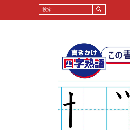
謎解き
コラム
常識
理系