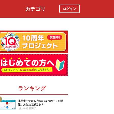
カテゴリ
ログイン
社会
スポーツ
時事ニュース
特集
ランキング
小学生でできる「転がる2つの円」の問
題、あなたは解ける？
木村 真実子