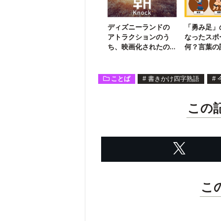
ディズニーランドの
「勇み足」
アトラクションのう
なったスポ
ち、映画化されたの
何？言葉の
はどれ？
ズ！
ことば
#
書きかけ四字熟語
#
この
こ