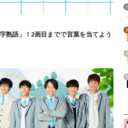
2
3
字熟語」！2画目までで言葉を当てよう
4
5