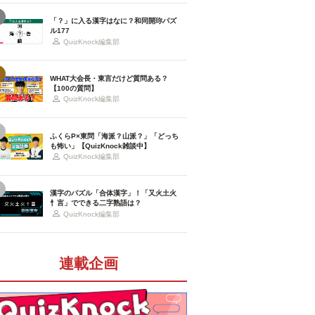
「？」に入る漢字はなに？和同開珎パズ
ル177
QuizKnock編集部
WHAT大会長・東言だけど質問ある？
【100の質問】
QuizKnock編集部
ふくらP×東問「海派？山派？」「どっち
も怖い」【QuizKnock雑談中】
QuizKnock編集部
漢字のパズル「合体漢字」！「又火土火
忄言」でできる二字熟語は？
QuizKnock編集部
連載企画