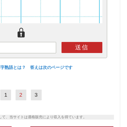
送信
四字熟語とは？ 答えは次のページです
1
2
3
トとして、当サイトは適格販売により収入を得ています。