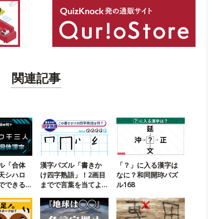
関連記事
ル「合体
漢字パズル「書きか
「？」に入る漢字は
天シハロ
け四字熟語」！2画目
なに？和同開珎パズ
でできる
までで言葉を当てよ
ル168
？
う【111】