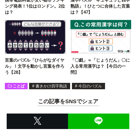
ング発表！1位はロンドン。2位
熟語」！ひとつに合体した言葉
は？
は？【47】
言葉のパズル「ひらがなダイヤ
「〇戯」＝「じょうだん」〇に
ル」！文字を動かし言葉を作ろ
入る常用漢字は？【今日の一
う【28】
問】
ことば
#
書きかけ四字熟語
#
今日のパズル
この記事をSNSでシェア