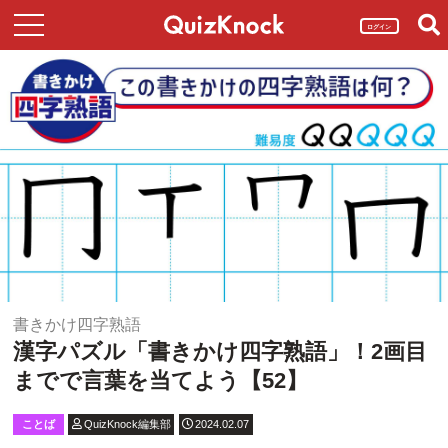
ログイン
書きかけ四字熟語
漢字パズル「書きかけ四字熟語」！2画目
までで言葉を当てよう【52】
ことば
QuizKnock編集部
2024.02.07