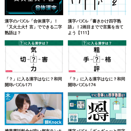
漢字のパズル「合体漢字」！
漢字パズル「書きかけ四字熟
「又火土火忄言」でできる二字
語」！2画目までで言葉を当て
熟語は？
よう【111】
「？」に入る漢字はなに？和同
「？」に入る漢字はなに？和同
開珎パズル171
開珎パズル174
携帯電話料金が安い都市ランキ
漢字パズル「ギュギュッと四字