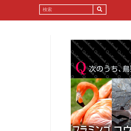
謎解き
コラム
常識
理系