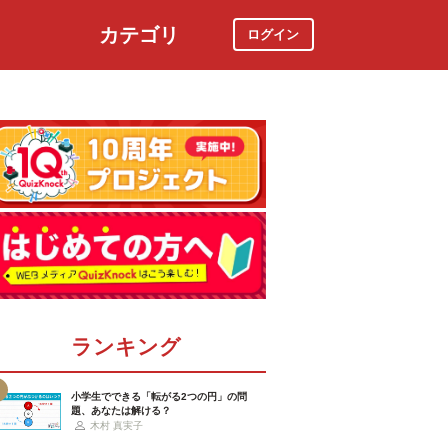
カテゴリ
ログイン
社会
スポーツ
時事ニュース
特集
ランキング
小学生でできる「転がる2つの円」の問
題、あなたは解ける？
木村 真実子