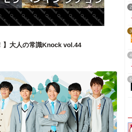
2
3
人の常識Knock vol.44
4
5