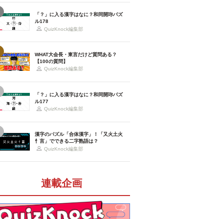
「？」に入る漢字はなに？和同開珎パズ
ル178
QuizKnock編集部
WHAT大会長・東言だけど質問ある？
【100の質問】
QuizKnock編集部
「？」に入る漢字はなに？和同開珎パズ
ル177
QuizKnock編集部
漢字のパズル「合体漢字」！「又火土火
忄言」でできる二字熟語は？
QuizKnock編集部
連載企画