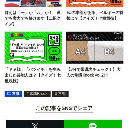
答えは「一」か「八」か！ 運
EUの本部がある、ベルギーの首
でも実力でも解けます【二択ク
都は？【クイズ！七種競技】
イズ】
「ドヤ顔」「バツイチ」を生み
【3分で常識力チェック！】大
出した芸能人は？【クイズ！七
人の常識Knock vol.211
種競技】
常識
#
常識Knock
#
常識
この記事をSNSでシェア