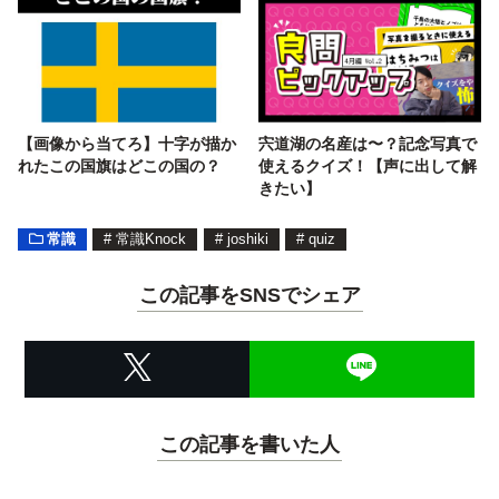
【画像から当てろ】十字が描か
宍道湖の名産は〜？記念写真で
れたこの国旗はどこの国の？
使えるクイズ！【声に出して解
きたい】
常識
#
常識Knock
#
joshiki
#
quiz
この記事をSNSでシェア
この記事を書いた人