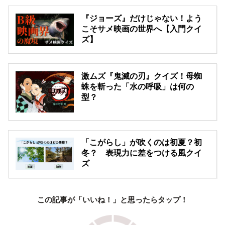
『ジョーズ』だけじゃない！よう
こそサメ映画の世界へ【入門クイ
ズ】
激ムズ『鬼滅の刃』クイズ！母蜘
蛛を斬った「水の呼吸」は何の
型？
「こがらし」が吹くのは初夏？初
冬？ 表現力に差をつける風クイ
ズ
この記事が「いいね！」と思ったらタップ！