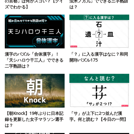
の宮都」は何がスゴい？【クイ
虫米ノ方几」でできる三字熟語
ズでわかる】
は？
漢字のパズル「合体漢字」！
「？」に入る漢字はなに？和同
「天シハロウ干三人」でできる
開珎パズル175
二字熟語は？
【朝Knock】19年ぶりに日本記
「サ」が上下に2つ並んだ漢
録を更新した女子マラソン選手
字。何と読む？【今日の一問】
は？