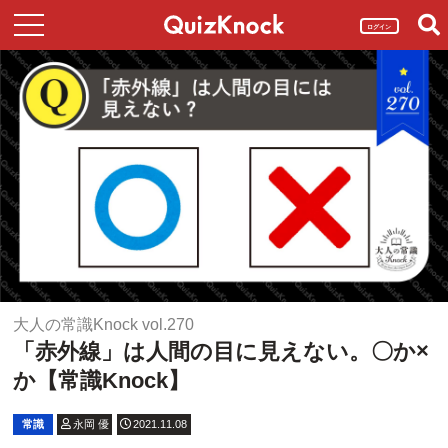
ログイン
大人の常識Knock vol.270
「赤外線」は人間の目に見えない。〇か×
か【常識Knock】
常識
永岡 優
2021.11.08