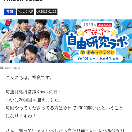
常識
ふくらP
2017.01.23
PR
株式会社JERA
こんにちは。福良です。
毎週月曜は常識Knockの日！
ついに20回目を迎えました。
毎回やってくださってる方は今日で200問解いたということ
になりますね！
さぁ、知っている人からしたら当たり前というレベルばかり