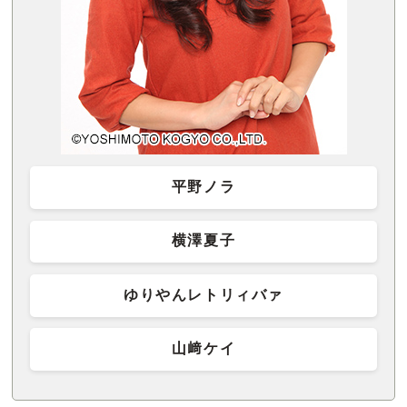
平野ノラ
横澤夏子
ゆりやんレトリィバァ
山﨑ケイ