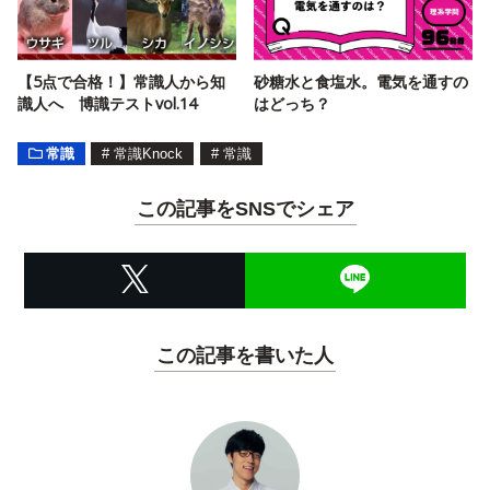
【5点で合格！】常識人から知
砂糖水と食塩水。電気を通すの
識人へ 博識テストvol.14
はどっち？
常識
#
常識Knock
#
常識
この記事をSNSでシェア
この記事を書いた人