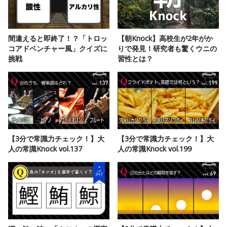
間違えると即終了！？「トロッ
【朝Knock】高校生が2年がか
コアドベンチャー風」クイズに
りで発見！研究者も驚くウニの
挑戦
習性とは？
【3分で常識力チェック！】大
【3分で常識力チェック！】大
人の常識Knock vol.137
人の常識Knock vol.199