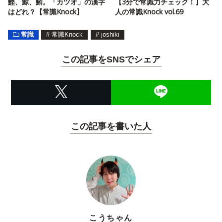
鰹、鯨、鮪。「カツオ」の漢字
【3分で常識力チェック！】大
はどれ？【常識Knock】
人の常識Knock vol.69
常識
#
常識Knock
#
joshiki
この記事をSNSでシェア
この記事を書いた人
こうちゃん