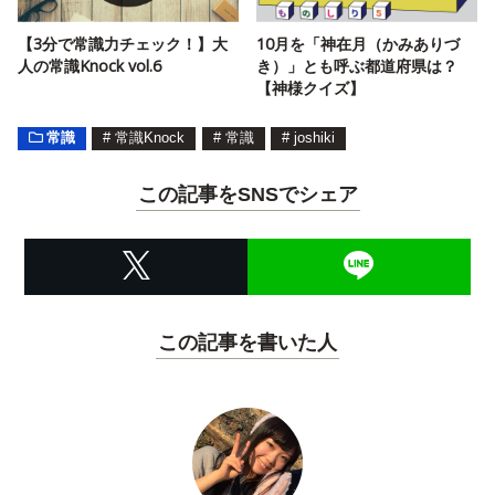
【3分で常識力チェック！】大
10月を「神在月（かみありづ
人の常識Knock vol.6
き）」とも呼ぶ都道府県は？
【神様クイズ】
常識
#
常識Knock
#
常識
#
joshiki
この記事をSNSでシェア
この記事を書いた人