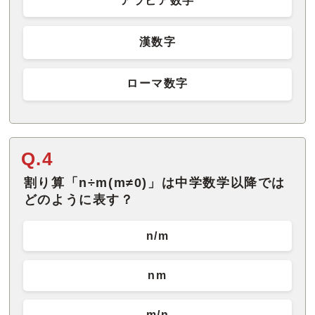
アラビア数字
漢数字
ローマ数字
Q.4
割り算「n÷m(m≠0)」は中学数学以降では
どのように表す？
n/m
nm
m/n