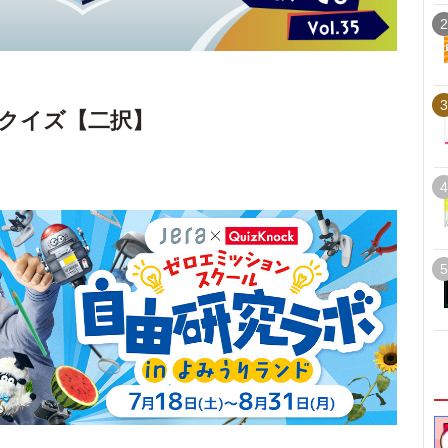
2
3
クイズ【二択】
4
5