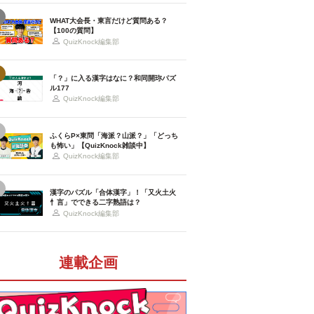
WHAT大会長・東言だけど質問ある？
【100の質問】
QuizKnock編集部
「？」に入る漢字はなに？和同開珎パズ
ル177
QuizKnock編集部
ふくらP×東問「海派？山派？」「どっち
も怖い」【QuizKnock雑談中】
QuizKnock編集部
漢字のパズル「合体漢字」！「又火土火
忄言」でできる二字熟語は？
QuizKnock編集部
連載企画