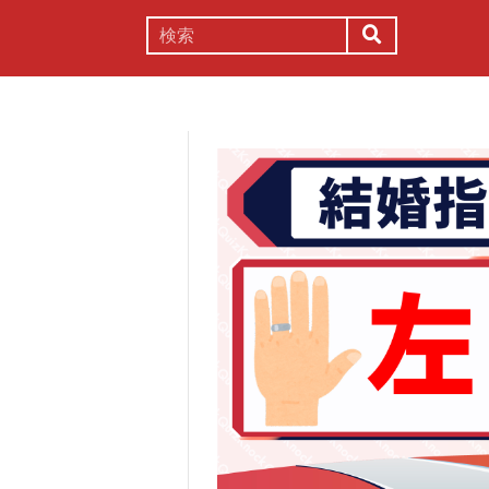
謎解き
コラム
常識
理系