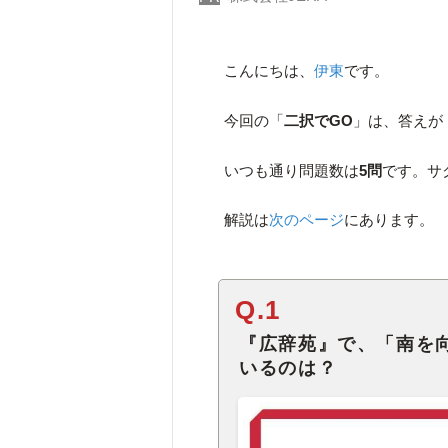
こんにちは、
伊東
です。
今回の「
二択でGO
」は、答えが
いつも通り問題数は
5問
です。サ
解説は
次のページ
にあります。
Q.1
『広辞苑』で、「南を
いるのは？