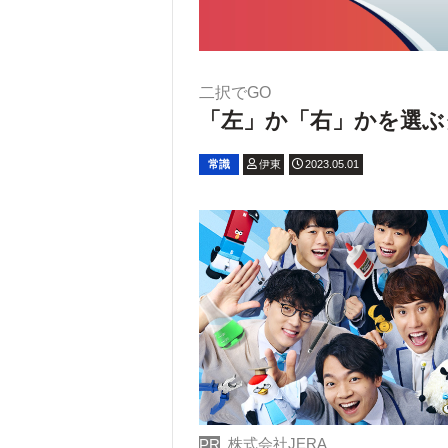
二択でGO
「左」か「右」かを選ぶ
常識
伊東
2023.05.01
株式会社JERA
PR