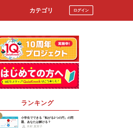
カテゴリ
ログイン
社会
スポーツ
時事ニュース
特集
ランキング
小学生でできる「転がる2つの円」の問
題、あなたは解ける？
木村 真実子