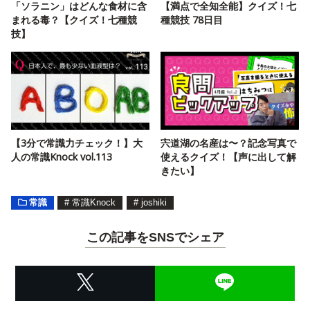
「ソラニン」はどんな食材に含
【満点で全知全能】クイズ！七
まれる毒？【クイズ！七種競
種競技 78日目
技】
【3分で常識力チェック！】大
宍道湖の名産は〜？記念写真で
人の常識Knock vol.113
使えるクイズ！【声に出して解
きたい】
常識
#
常識Knock
#
joshiki
この記事をSNSでシェア