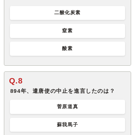
二酸化炭素
窒素
酸素
Q.8
894年、遣唐使の中止を進言したのは？
菅原道真
蘇我馬子