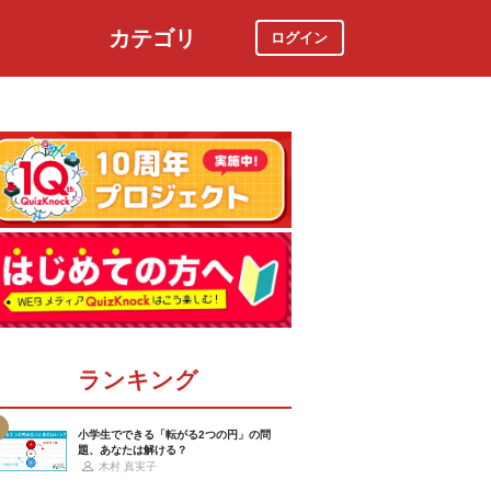
カテゴリ
ログイン
社会
スポーツ
時事ニュース
特集
ランキング
小学生でできる「転がる2つの円」の問
題、あなたは解ける？
木村 真実子