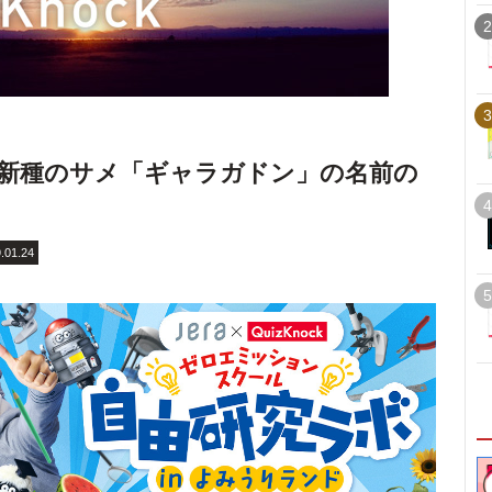
2
3
新種のサメ「ギャラガドン」の名前の
4
.01.24
5