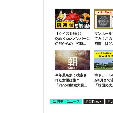
【クイズを解け】
マンホール
QuizKnockメンバーに
てろ！この
伊沢からの「招待
都市」はど
状」が届いたようで
ントクイズ
す
今年最も多く検索さ
韓ドラ・K-
れた女優は誰？
が6月まで
「Yahoo!検索大賞」
「韓国の大
が発表！
ス」【大統
時事・ニュース
#
朝Knock
#
q