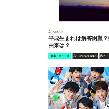
朝Knock
平成生まれは解答困難？
由来は？
時事・ニュース
QuizKnock編集部
2019