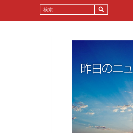
謎解き
コラム
常識
理系