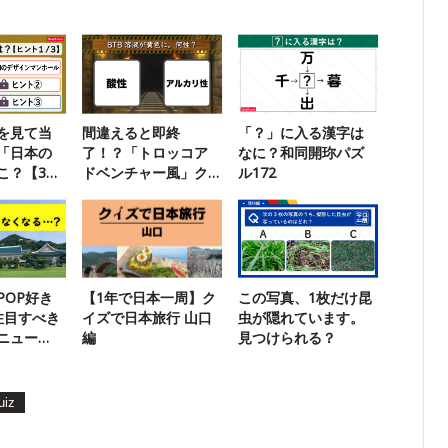
を見て当
間違えると即終
「？」に入る漢字は
「日本の
了！？「トロッコア
なに？和同開珎パズ
こ？【3ヒ
ドベンチャー風」ク
ル172
】
イズに挑戦
POP好き
【1年で日本一周】ク
この写真、1枚だけ昆
注目すべき
イズで日本旅行 山口
虫が隠れています。
ニュー
編
見つけられる？
領選】
uiz