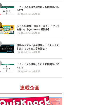
「？」に入る漢字はなに？和同開珎パズ
ル177
QuizKnock編集部
ふくらP×東問「海派？山派？」「どっち
も怖い」【QuizKnock雑談中】
QuizKnock編集部
漢字のパズル「合体漢字」！「又火土火
忄言」でできる二字熟語は？
QuizKnock編集部
「？」に入る漢字はなに？和同開珎パズ
ル176
QuizKnock編集部
連載企画