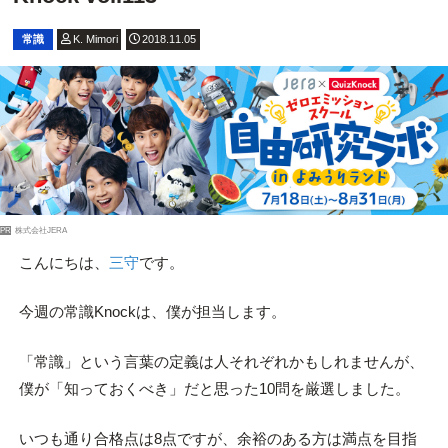
常識
K. Mimori
2018.11.05
PR
株式会社JERA
こんにちは、
三守
です。
今週の常識Knockは、僕が担当します。
「常識」という言葉の定義は人それぞれかもしれませんが、
僕が「知っておくべき」だと思った10問を厳選しました。
いつも通り合格点は8点ですが、余裕のある方は満点を目指