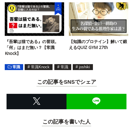
『吾輩は猫である』の冒頭。
【知識のプロテイン】解いて鍛
「何」はまだ無い？【常識
えるQUIZ GYM 27th
Knock】
常識
#
常識Knock
#
常識
#
joshiki
この記事をSNSでシェア
この記事を書いた人