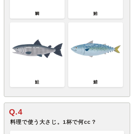
鯛
鮪
鮭
鯖
Q.4
料理で使う大さじ。1杯で何cc？