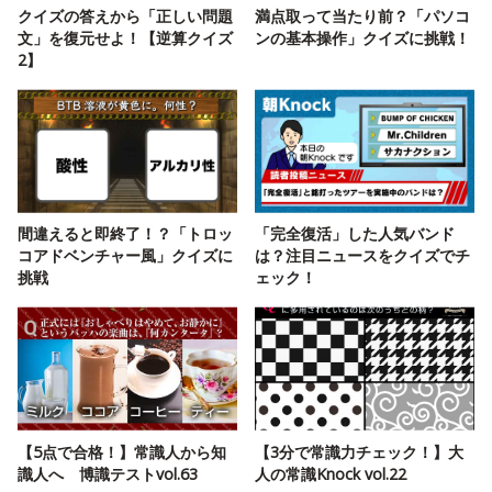
クイズの答えから「正しい問題
満点取って当たり前？「パソコ
文」を復元せよ！【逆算クイズ
ンの基本操作」クイズに挑戦！
2】
間違えると即終了！？「トロッ
「完全復活」した人気バンド
コアドベンチャー風」クイズに
は？注目ニュースをクイズでチ
挑戦
ェック！
【5点で合格！】常識人から知
【3分で常識力チェック！】大
識人へ 博識テストvol.63
人の常識Knock vol.22