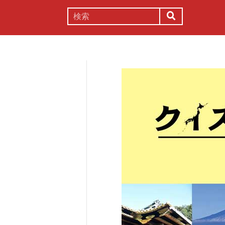
謎解き
コラム
常識
理系