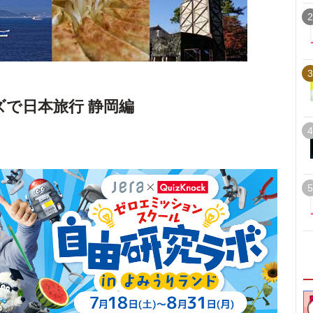
2
3
ズで日本旅行 静岡編
4
5