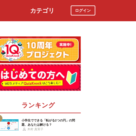
カテゴリ
ログイン
社会
スポーツ
時事ニュース
特集
ランキング
小学生でできる「転がる2つの円」の問
題、あなたは解ける？
木村 真実子