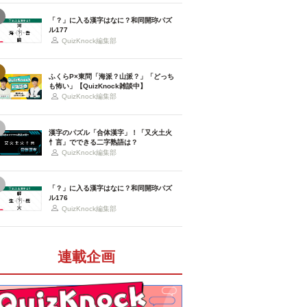
「？」に入る漢字はなに？和同開珎パズ
ル177
QuizKnock編集部
ふくらP×東問「海派？山派？」「どっち
も怖い」【QuizKnock雑談中】
QuizKnock編集部
漢字のパズル「合体漢字」！「又火土火
忄言」でできる二字熟語は？
QuizKnock編集部
「？」に入る漢字はなに？和同開珎パズ
ル176
QuizKnock編集部
連載企画