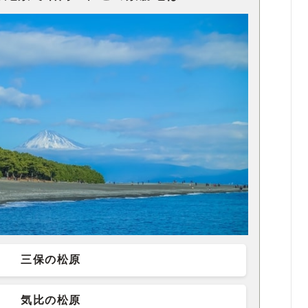
三保の松原
気比の松原