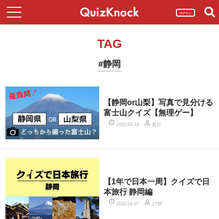
ログイン
TAG
#静岡
【静岡or山梨】写真で見分ける
富士山クイズ【無理ゲー】
西川
2022.03.23
【1年で日本一周】クイズで日
本旅行 静岡編
2020.04.07
1758