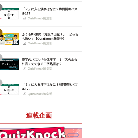
「？」に入る漢字はなに？和同開珎パズ
ル177
QuizKnock編集部
ふくらP×東問「海派？山派？」「どっち
も怖い」【QuizKnock雑談中】
QuizKnock編集部
漢字のパズル「合体漢字」！「又火土火
忄言」でできる二字熟語は？
QuizKnock編集部
「？」に入る漢字はなに？和同開珎パズ
ル176
QuizKnock編集部
連載企画