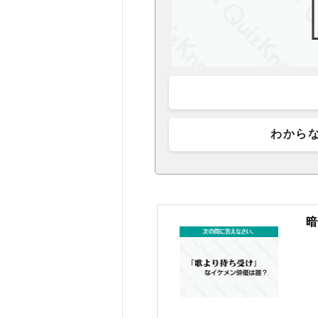
わから
暗