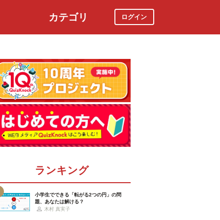
カテゴリ
ログイン
社会
スポーツ
時事ニュース
特集
ランキング
小学生でできる「転がる2つの円」の問
題、あなたは解ける？
木村 真実子