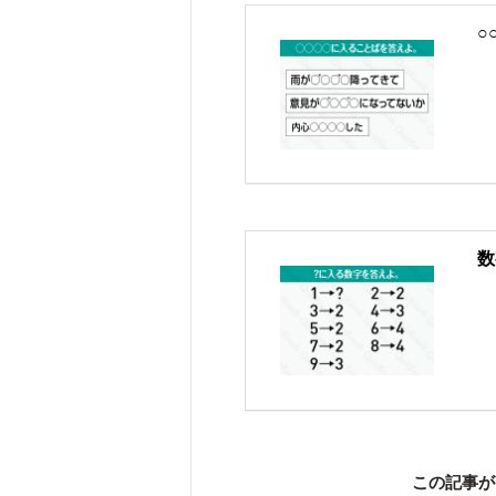
○
数
この記事が