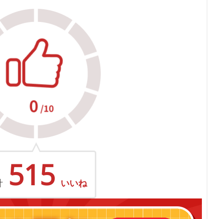
515
計
いいね