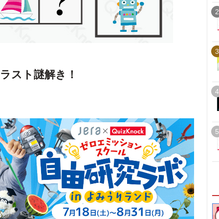
2
3
ラスト謎解き！
4
5