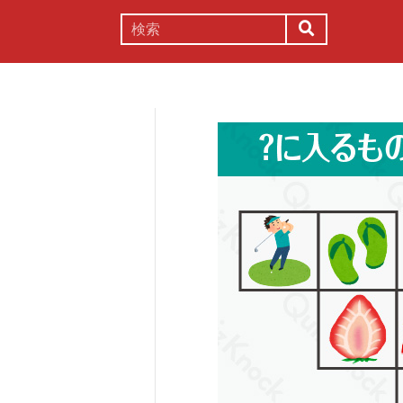
謎解き
コラム
常識
理系