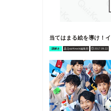
当てはまる絵を導け！イ
謎解き
QuizKnock編集部
2017.09.22