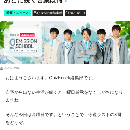
あとに続く言葉は何？
時事・ニュース
QuizKnock編集部
2020.04.24
PR
株式会社JERA
おはようございます。QuizKnock編集部です。
自宅から出ない生活が続くと、曜日感覚をなくしがちになり
ますね。
そんな今日は金曜日です。ということで、今週ラストの3問
をどうぞ。