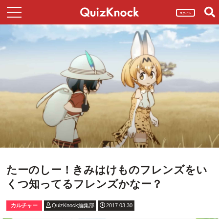
ログイン
たーのしー！きみはけものフレンズをい
くつ知ってるフレンズかなー？
カルチャー
QuizKnock編集部
2017.03.30