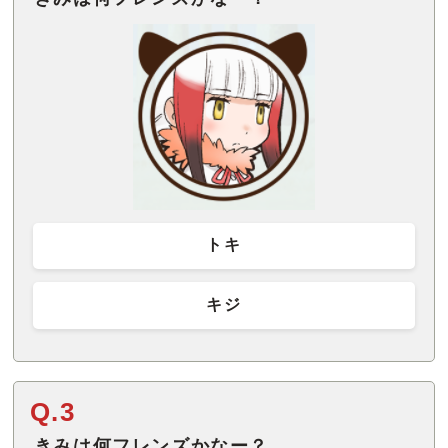
トキ
キジ
Q.3
きみは何フレンズかなー？