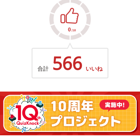
566
合計
いいね