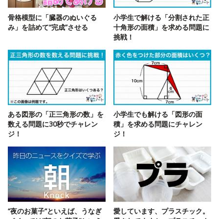
骨格模型に「臓器のぬいぐる
小学生で解ける「分割された正
み」を詰めて“完成”させる
十角形の面積」を求める問題に
挑戦！
ある図形の「正三角形の数」を
小学生でも解ける「図形の面
数える問題に30秒でチャレン
積」を求める問題にチャレン
ジ！
ジ！
“夜のお菓子“といえば、うなぎ
愛しています、プラスチック。