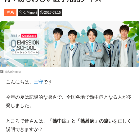
理系
K. Mimori
2018.09.15
PR
株式会社JERA
こんにちは、
三守
です。
今年の夏は記録的な暑さで、全国各地で熱中症となる人が多
発しました。
ところで皆さんは、
「熱中症」と「熱射病」の違い
を正しく
説明できますか？