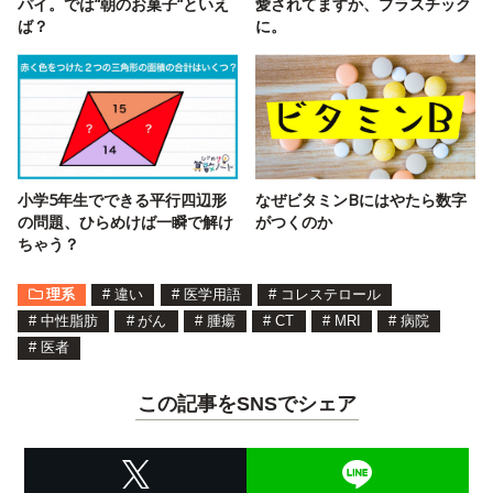
パイ。では“朝のお菓子“といえ
愛されてますか、プラスチック
ば？
に。
小学5年生でできる平行四辺形
なぜビタミンBにはやたら数字
の問題、ひらめけば一瞬で解け
がつくのか
ちゃう？
理系
#
違い
#
医学用語
#
コレステロール
#
中性脂肪
#
がん
#
腫瘍
#
CT
#
MRI
#
病院
#
医者
この記事をSNSでシェア