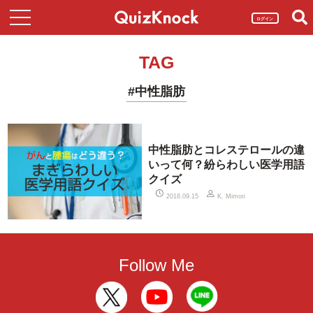
ログイン
TAG
#中性脂肪
中性脂肪とコレステロールの違
いって何？紛らわしい医学用語
クイズ
2018.09.15
K. Mimori
Follow Me