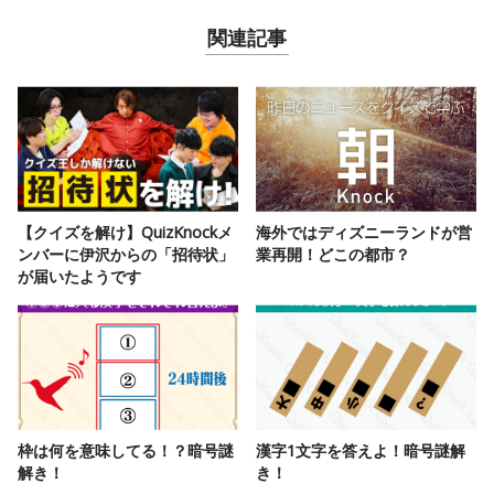
関連記事
【クイズを解け】QuizKnockメ
海外ではディズニーランドが営
ンバーに伊沢からの「招待状」
業再開！どこの都市？
が届いたようです
枠は何を意味してる！？暗号謎
漢字1文字を答えよ！暗号謎解
解き！
き！